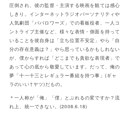
圧倒され、彼の監督・主演する映画を観ては感心
しきり。インターネットラジオパーソナリティや
人気劇団「ババロワーズ」での看板役者、一人コ
ントライブ主催など、様々な表情・側面を持って
いることを彼自身は「立ち位置不安定」やら「自
分の存在意義は？」やら思っているかもしれない
が、僕からすれば「どこまでも貪欲な表現者」で
あって心の底から敬愛しています。だって、俺の
夢「十一十三とレギュラー番組を持つ事」(ギャ
ラのいい↑ヤツ)だもの。
＊一人称が「俺」「僕」とぶれるの変ですか？流
れ上、統一できない。(2008.6.18)