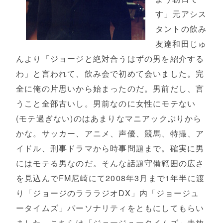
す」元アシス
タントの飲み
友達和田じゅ
んより「ジョージと絶対合うはずの男を紹介する
わ」と言われて、飲み会で初めて会いました。完
全に俺の片思いから始まったのだ。男前だし、言
うこと全部古いし。男前なのに女性にモテない
(モテ過ぎない)のはあまりなマニアックぶりから
かな。サッカー、アニメ、声優、競馬、特撮、ア
イドル、刑事ドラマから時事問題まで。確実に男
にはモテる男なのだ。そんな話題守備範囲の広さ
を見込んでFM尼崎にて2008年3月まで1年半に渡
り「ジョージのラララジオDX」内「ジョージュ
ータイムズ」パーソナリティをともにしてもらい
ました。こちらは「ジョージュータイムズ」未放