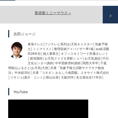
香港製ミニーマウス
»
吉田ジョージ
東海テレビ(フジテレビ系列)お天気キャスター│気象予報
士│ミニマリスト│整理収納アドバイザー準1級│au経済圏
民28年目│個人事業主│オフィスキイワード所属タレント
│講演講師│お天気クイズ＆実験ショー│お天気漫談│中日
文化センター講師│中学受験理科講師│関西大学卒│千葉
県館山ふるさと(お天気)大使│共著『気象予報士試験サクラサク勉強
法』中央経済社│共著『コネタン おもしろ食図鑑』エキサイト株式会社
│リサジョ(漫才・コント)│館山出身│大阪25年│名古屋在住11年目│
YouTube