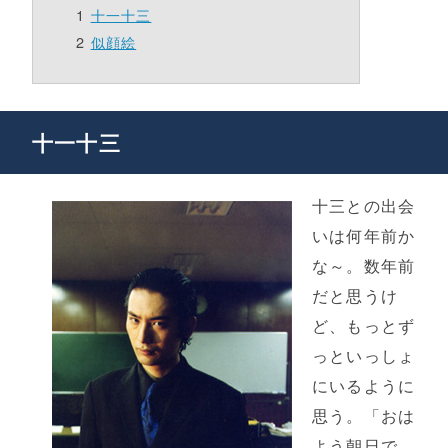
十一十三
似顔絵
十一十三
十三との出会
いは何年前か
な～。数年前
だと思うけ
ど、もっとず
っといっしょ
にいるように
思う。「おは
よう朝日で