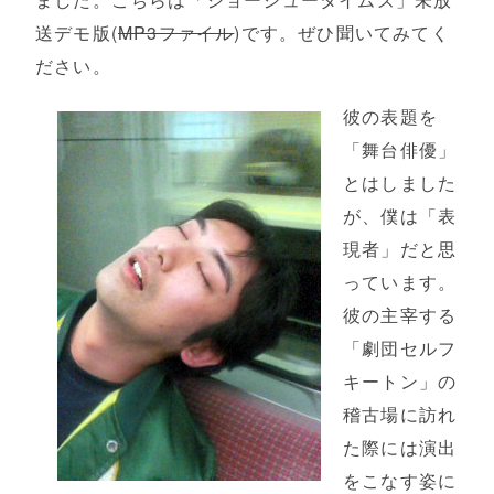
送デモ版(
MP3ファイル
)です。ぜひ聞いてみてく
ださい。
彼の表題を
「舞台俳優」
とはしました
が、僕は「表
現者」だと思
っています。
彼の主宰する
「劇団セルフ
キートン」の
稽古場に訪れ
た際には演出
をこなす姿に