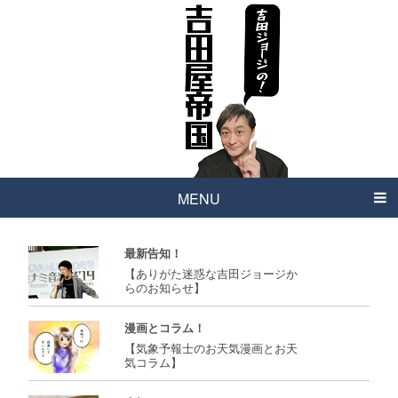
MENU
最新告知！
【ありがた迷惑な吉田ジョージか
らのお知らせ】
漫画とコラム！
【気象予報士のお天気漫画とお天
気コラム】